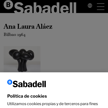
Ana Laura Aláez
Bilbao 1964
Ana Laura Aláez
Brain Tree,
2008
Bronce pintado (Ed.
Política de cookies
2/3)
28 × 30 × 30 cm
Utilizamos cookies propias y de terceros para fines