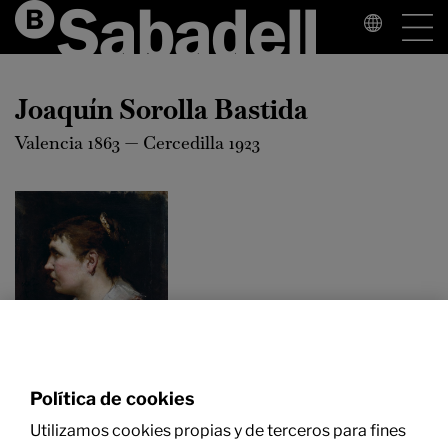
Joaquín Sorolla Bastida
Valencia 1863 — Cercedilla 1923
Política de cookies
Joaquín Sorolla
Utilizamos cookies propias y de terceros para fines
Bastida