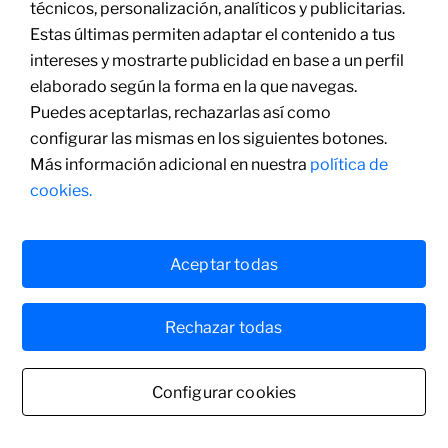
Cabeza de mujer
técnicos, personalización, analíticos y publicitarias.
de perfil,
1892
Estas últimas permiten adaptar el contenido a tus
Óleo sobre lienzo
intereses y mostrarte publicidad en base a un perfil
57,5 x 45,5 cm
elaborado según la forma en la que navegas.
Puedes aceptarlas, rechazarlas así como
configurar las mismas en los siguientes botones.
Más información adicional en nuestra
política de
cookies.
Aceptar todas
Rechazar todas
Configurar cookies