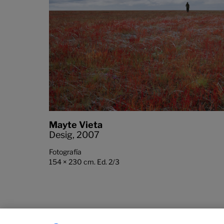
Mayte Vieta
Desig,
2007
Fotografía
154 × 230 cm. Ed. 2/3