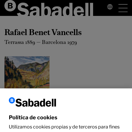
Rafael Benet Vancells
Terrassa 1889 — Barcelona 1979
Rafael Benet
Vancells
Paisatge de
Política de cookies
tardor des de
Sant Joan de
Utilizamos cookies propias y de terceros para fines
Caselles,
1963