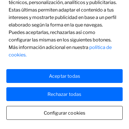
Bodegó amb
técnicos, personalización, analíticos y publicitarias.
guitarra,
1941
Estas últimas permiten adaptar el contenido a tus
Óleo sobre lienzo
intereses y mostrarte publicidad en base a un perfil
92 x 73 cm
elaborado según la forma en la que navegas.
Puedes aceptarlas, rechazarlas así como
configurar las mismas en los siguientes botones.
Más información adicional en nuestra
política de
cookies.
Aceptar todas
Rechazar todas
Configurar cookies