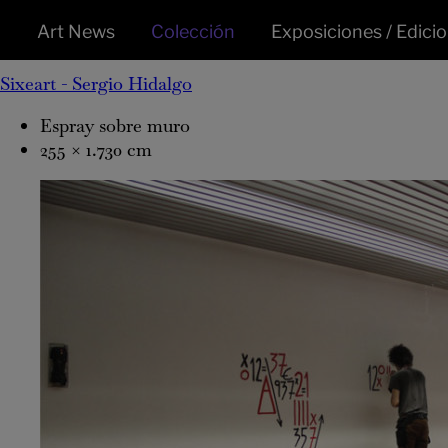
Crisis numérica,
2012
Art News
Colección
Exposiciones / Edici
Sixeart - Sergio Hidalgo
Espray sobre muro
255 × 1.730 cm