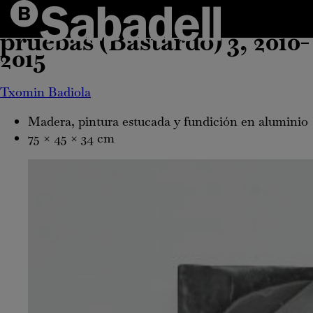
Dada la acumulación de
pruebas (Bastardo) 3,
2010-
2015
Txomin Badiola
Madera, pintura estucada y fundición en aluminio
75 × 45 × 34 cm