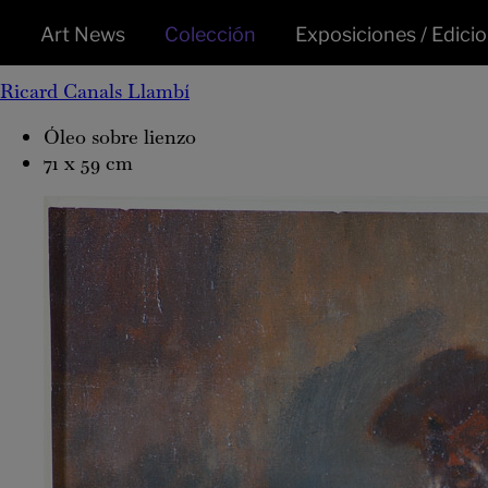
Família
Art News
Colección
Exposiciones / Edici
Ricard Canals Llambí
Óleo sobre lienzo
71 x 59 cm