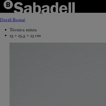
La vaca cega,
2012
David Bestué
Técnica mixta
23 × 25,5 × 23 cm