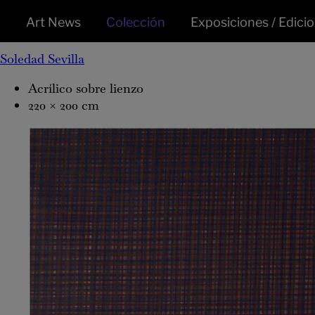
Meninas nº VI,
1982
Art News
Colección
Exposiciones / Edici
Soledad Sevilla
Acrílico sobre lienzo
220 × 200 cm