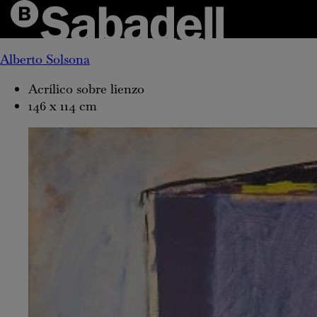
Plano oscuro,
1979
Alberto Solsona
Acrílico sobre lienzo
146 x 114 cm