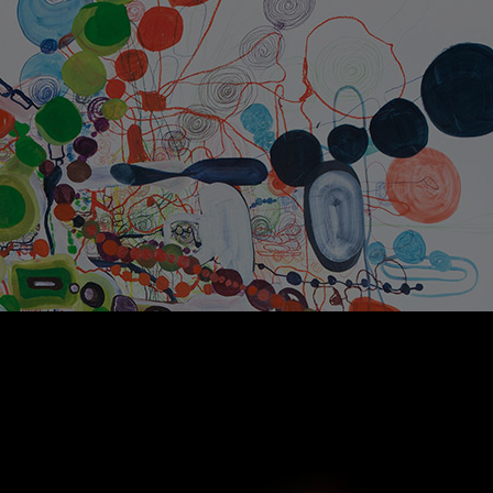
endizabal
Xisco Mensua