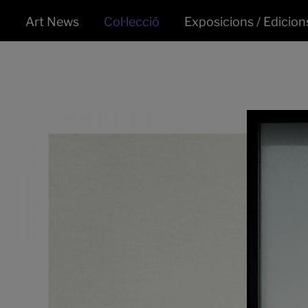
Art News
Col·lecció
Exposicions / Edicion