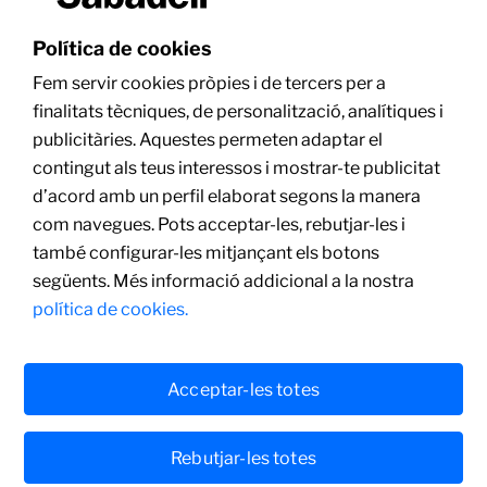
Com a conseqüència del creixement i l’expansió del
Política de cookies
banc, l’adquisició d’obres ha experimentat un notable
Fem servir cookies pròpies i de tercers per a
impuls i avui incorpora la millor obra d’aquells artistes
finalitats tècniques, de personalització, analítiques i
espanyols i internacionals que han de figurar, sens
publicitàries. Aquestes permeten adaptar el
dubte, a qualsevol col·lecció d’art espanyol
contingut als teus interessos i mostrar-te publicitat
contemporani.
d’acord amb un perfil elaborat segons la manera
La col·lecció obeeix també a una intenció filantròpica, i
com navegues. Pots acceptar-les, rebutjar-les i
estimula, amb la seva activitat, la creació, el sistema i el
també configurar-les mitjançant els botons
mercat de l’art.
següents. Més informació addicional a la nostra
política de cookies.
Directora
Montse Corominas
Acceptar-les totes
Assessor
Miquel Molins
Rebutjar-les totes