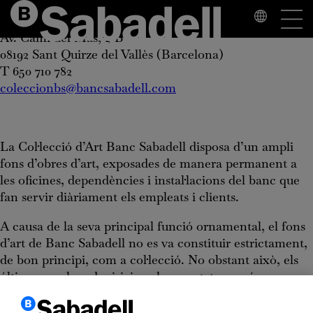
Col·lecció d’Art Banc Sabadell
Av. Camí del Mas, 2-B
08192 Sant Quirze del Vallès (Barcelona)
T 650 710 782
coleccionbs@bancsabadell.com
La Col·lecció d’Art Banc Sabadell disposa d’un ampli
fons d’obres d’art, exposades de manera permanent a
les oficines, dependències i instal·lacions del banc que
fan servir diàriament els empleats i clients.
A causa de la seva principal funció ornamental, el fons
d’art de Banc Sabadell no es va constituir estrictament,
de bon principi, com a col·lecció. No obstant això, els
últims anys les adquisicions han pogut ser més
selectives i la qualitat i el valor antològic de les obres
s’han anteposat al criteri decoratiu.