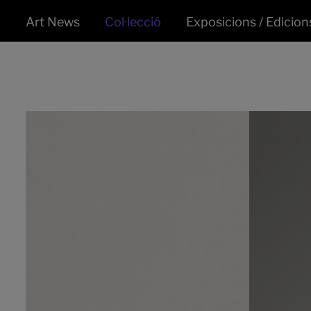
Art News
Col·lecció
Exposicions / Edicion