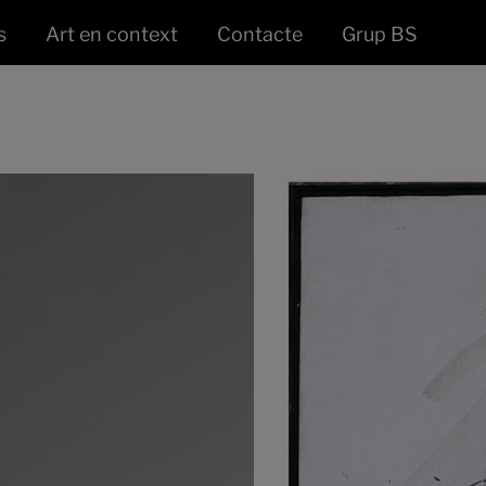
s
Art en context
Contacte
Grup BS