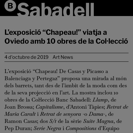
L’exposició “Chapeau!” viatja a
Oviedo amb 10 obres de la Col·lecció
4 d'octubre de 2019
Art News
L’exposició “Chapeau! De Casas y Picasso a
Balenciaga y Pertegaz” proposa una mirada al món
dels barrets, tant des de l’àmbit de la moda com des
de la seva projecció en l’art. La mostra inclou 10
obres de la Col·lecció Banc Sabadell:
Llamp
, de
Joan Brossa;
Capitalisme
, d’Antoni Tàpies;
Retrat de
Maria Caralt
i
Retrat de senyora
-o
Dama
-, de
Ramon Casas; dos
S/t
de la sèrie
Suite Magna
, de
Pep Duran;
Serie Negra
i
Compositions
d’Equipo