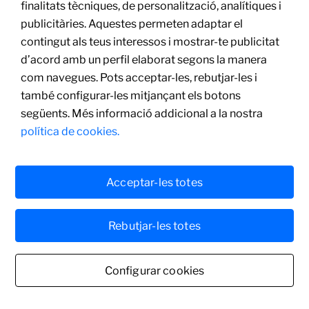
finalitats tècniques, de personalització, analítiques i
publicitàries. Aquestes permeten adaptar el
Ana Jotta
contingut als teus interessos i mostrar-te publicitat
Exit C,
1980
d’acord amb un perfil elaborat segons la manera
Fusta i frontisses
com navegues. Pots acceptar-les, rebutjar-les i
260 × 40 × 8 cm
també configurar-les mitjançant els botons
següents. Més informació addicional a la nostra
política de cookies.
Acceptar-les totes
Rebutjar-les totes
Configurar cookies