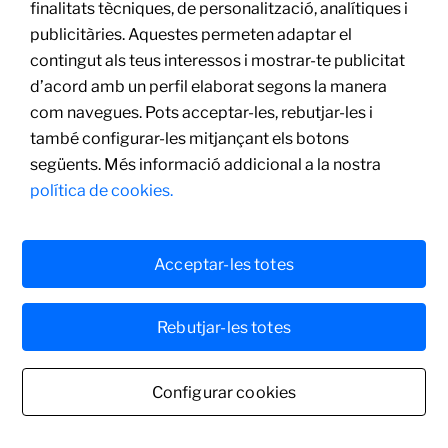
finalitats tècniques, de personalització, analítiques i
Portuguesa
publicitàries. Aquestes permeten adaptar el
Oli sobre tela
contingut als teus interessos i mostrar-te publicitat
99 x 76 cm
d’acord amb un perfil elaborat segons la manera
com navegues. Pots acceptar-les, rebutjar-les i
també configurar-les mitjançant els botons
següents. Més informació addicional a la nostra
política de cookies.
Acceptar-les totes
Rebutjar-les totes
Configurar cookies