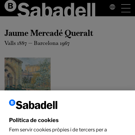
Jaume Mercadé Queralt
Valls 1887 — Barcelona 1967
Jaume Mercadé
Queralt
Política de cookies
Santes Creus,
Fem servir cookies pròpies i de tercers per a
1916