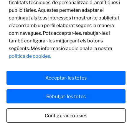
finalitats tècniques, de personalització, analítiques i
Oli sobre tela
publicitàries. Aquestes permeten adaptar el
51 x 53 cm
contingut als teus interessos i mostrar-te publicitat
d’acord amb un perfil elaborat segons la manera
com navegues. Pots acceptar-les, rebutjar-les i
també configurar-les mitjançant els botons
següents. Més informació addicional a la nostra
política de cookies.
Acceptar-les totes
Rebutjar-les totes
Configurar cookies