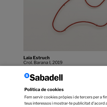
Laia Estruch
Crol. Barana I,
2019
Ferro esmaltat
150 × 300 × 4 cm
Política de cookies
Fem servir cookies pròpies i de tercers per a fi
teus interessos i mostrar-te publicitat d’acord