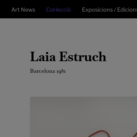
Art News
Col·lecció
Exposicions / Edicion
Laia Estruch
Barcelona 1981