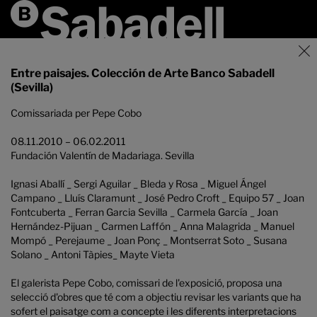
Entre paisajes. Colección de Arte Banco Sabadell
(Sevilla)
Comissariada per Pepe Cobo
08.11.2010 – 06.02.2011
Fundación Valentín de Madariaga. Sevilla
Ignasi Aballí _ Sergi Aguilar _ Bleda y Rosa _ Miguel Ángel
Campano _ Lluís Claramunt _ José Pedro Croft _ Equipo 57 _ Joan
Fontcuberta _ Ferran Garcia Sevilla _ Carmela García _ Joan
Hernández-Pijuan _ Carmen Laffón _ Anna Malagrida _ Manuel
Mompó _ Perejaume _ Joan Ponç _ Montserrat Soto _ Susana
Solano _ Antoni Tàpies_ Mayte Vieta
El galerista Pepe Cobo, comissari de l'exposició, proposa una
selecció d'obres que té com a objectiu revisar les variants que ha
sofert el paisatge com a concepte i les diferents interpretacions