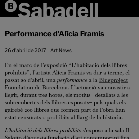
Performance d’Alícia Framis
26 d'abril de 2017
Art News
En el marc de l’exposició “L’habitació dels llibres
prohibits”, l’artista Alícia Framis va dur a terme, el
passat 20 d’abril, una
performance
a la
Blueproject
Foundation
de Barcelona. L’actuació va consistir a
llegir, durant tres hores, els motius –detallats a les
sobrecobertes dels llibres exposats– pels quals els
gairebé 200 llibres que formen part de l’obra han
estat censurats o prohibits al llarg de la història.
L’habitació dels llibres prohibits
s’exposa a la sala Il
Salotto d’aquesta fundació d’art contemporani fins