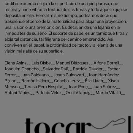
táctil que acerca el ojo a la superficie de una piel porosa, que
respira y hace vibrar la textura de sus fibras y todo aquello que se
deposita en ella. Pero al mismo tiempo, podríamos decir que
trasciende el cerco de la materialidad para alojar una proyección,
una ilusión o una premonición. Es decir, anida una lejanía en la
inmediatez de su seno. El soporte de papel es un tamiz que filtra y
aloja tal distancia, tal filigrana del camino emprendido. Así
conviven en el papel, la proximidad del tacto y la lejanía de una
visión más allá de su superfície..
Elena Asins__ Luis Bisbe__ Manuel Blázquez__ Alfons Borrell__
Joaquim Chancho__Salvador Dalí__ Patricia Dauder__ Esther
Ferrer__ Juan Galdeano__ Josep Guinovart__Joan Hernández
Pijuan__ Ramón Isidoro__ Concha Jerez__ Èlia Llach__ Xisco
Mensua__Teresa Pera Hospital__ Joan Ponç__ Juan Suárez__
Antoni Tàpies__ Patricio Vélez__Oriol Vilapuig__ Martín Vitaliti__